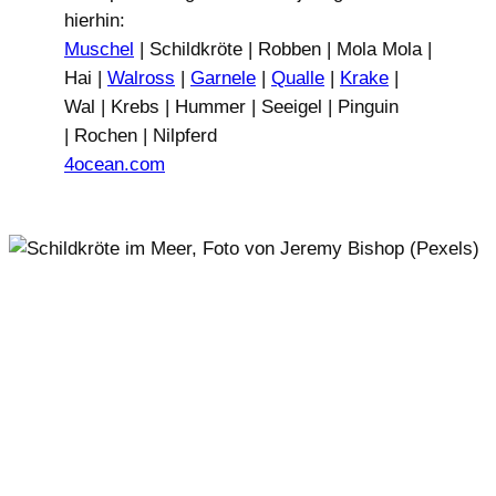
hierhin:
Muschel
| Schildkröte | Robben | Mola Mola |
Hai |
Walross
|
Garnele
|
Qualle
|
Krake
|
Wal | Krebs | Hummer | Seeigel | Pinguin
| Rochen | Nilpferd
4ocean.com