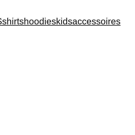
S
shirts
hoodies
kids
accessoires